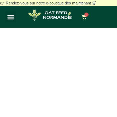
Aller
👉 Rendez-vous sur notre e-boutique dès maintenant
🛒
au
0
contenu
Panier
Notre histoire
Avoine blanche décortiquée
Nos gammes
Vos besoins