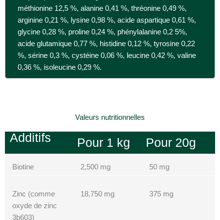
méthionine 12,5 %, alanine 0,41 %, thréonine 0,49 %,
arginine 0,21 %, lysine 0,98 %, acide aspartique 0,61 %,
glycine 0,28 %, proline 0,24 %, phénylalanine 0,2 5%,
acide glutamique 0,77 %, histidine 0,12 %, tyrosine 0,22
%, sérine 0,3 %, cystéine 0,06 %, leucine 0,42 %, valine
0,36 %, isoleucine 0,29 %.
Valeurs nutritionnelles
Additifs
Pour 1 kg
Pour 20g
Biotine
2,500 mg
50 mg
Zinc (comme
18,750 mg
375 mg
oxyde de zinc
3b603)