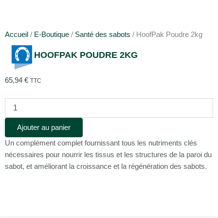
Accueil
/
E-Boutique
/
Santé des sabots
/ HoofPak Poudre 2kg
HOOFPAK POUDRE 2KG
65,94
€
TTC
quantité
de
HoofPak
Ajouter au panier
Poudre
2kg
Un complément complet fournissant tous les nutriments clés
nécessaires pour nourrir les tissus et les structures de la paroi du
sabot, et améliorant la croissance et la régénération des sabots.