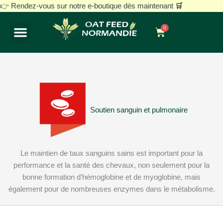
Aller
👉 Rendez-vous sur notre e-boutique dès maintenant
🛒
au
0
contenu
Panier
Notre histoire
Avoine blanche décortiquée
Nos gammes
Vos besoins
Soutien sanguin et pulmonaire
Le maintien de taux sanguins sains est important pour la
performance et la santé des chevaux, non seulement pour la
bonne formation d’hémoglobine et de myoglobine, mais
également pour de nombreuses enzymes dans le métabolisme.