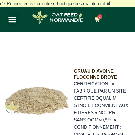
Aller
👉 Rendez-vous sur notre e-boutique dès maintenant
🛒
au
0
contenu
Panier
Notre histoire
Avoine blanche décortiquée
Nos gammes
Vos besoins
GRUAU D’AVOINE
FLOCONNE BROYE
CERTIFICATION : «
FABRIQUE PAR UN SITE
CERTIFIE OQUALIM
STNO ET CONVIENT AUX
FILIERES « NOURRI
SANS OGM<0,9 % »
CONDITIONNEMENT :
VRAC – BIG BAG et SAC