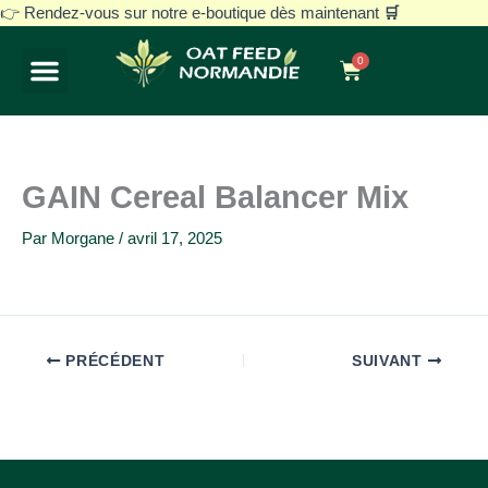
Aller
👉 Rendez-vous sur notre e-boutique dès maintenant
🛒
au
0
contenu
Panier
Notre histoire
Avoine blanche décortiquée
Nos gammes
Vos besoins
GAIN Cereal Balancer Mix
Par
Morgane
/
avril 17, 2025
PRÉCÉDENT
SUIVANT