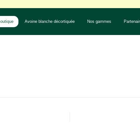
outique
Avoine blanche décortiquée
Nos gammes
Partenai