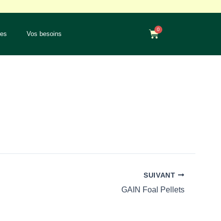
0
Panier
res
Vos besoins
SUIVANT
GAIN Foal Pellets