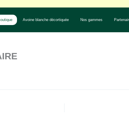
outique
Avoine blanche décortiquée
Nos gammes
Partenai
IRE