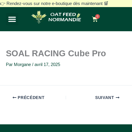
Aller
👉 Rendez-vous sur notre e-boutique dès maintenant
🛒
au
0
contenu
Panier
Notre histoire
Avoine blanche décortiquée
Nos gammes
Vos besoins
SOAL RACING Cube Pro
Par
Morgane
/
avril 17, 2025
PRÉCÉDENT
SUIVANT