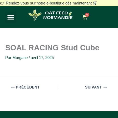
Aller
👉 Rendez-vous sur notre e-boutique dès maintenant
🛒
au
0
contenu
Panier
Notre histoire
Avoine blanche décortiquée
Nos gammes
Vos besoins
SOAL RACING Stud Cube
Par
Morgane
/
avril 17, 2025
PRÉCÉDENT
SUIVANT